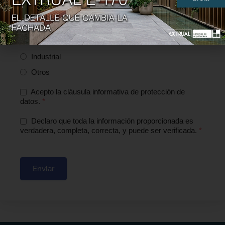
Arquitecto
Constructor
Taller
Industrial
Otros
Acepto la cláusula informativa de protección de
datos.
*
Declaro que toda la información proporcionada es
verdadera, completa, correcta, y puede ser verificada.
*
Enviar