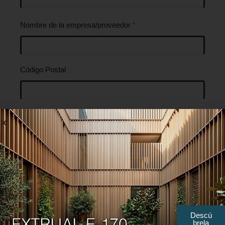
Nombre de la empresa/proveedor
*
Código Postal
Dirección de la empresa
País
Soy
*
Descú
Distribuidor
brela