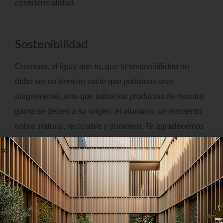
confidencialidad.
Sostenibilidad
Creemos, al igual que tú, que la sostenibilidad no
debe ser un término vacío que podamos usar
alegremente, sino que todos los productos de nuestra
gama se deben a su origen: el aluminio, un elemento
noble, natural, reciclable y duradero. Te agradecemos
personalmente la confianza depositada en EXTRUAL,
una marca en la que te sentirás respaldado por cientos
de profesionales dispuestos a ayudarte a hacer tus
sueños realidad.