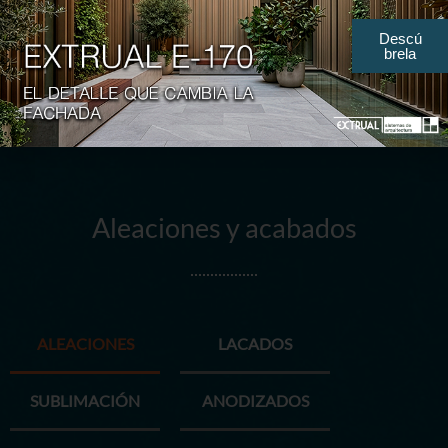
¡Bienvenid@ a Extrual!
Descú
brela
Aleaciones y acabados
ALEACIONES
LACADOS
SUBLIMACIÓN
ANODIZADOS