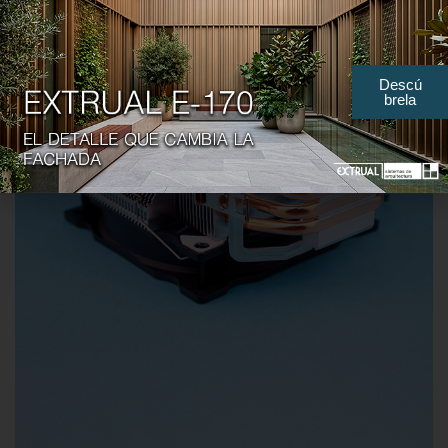
Descú
brela