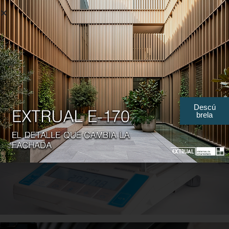
Descú
brela