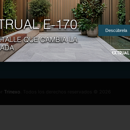
Referentes internacionales en
Descúbrela
la extrusión del aluminio
Polític
Propied
or
Trinexo
.
Todos los derechos reservados © 2026