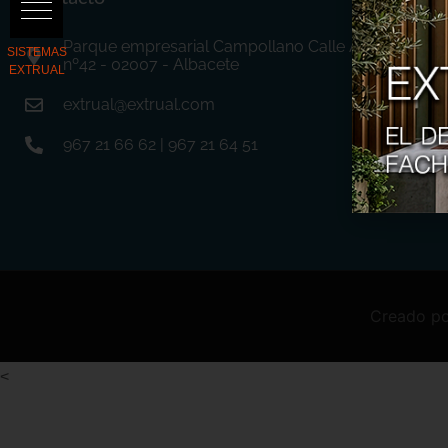
Parque empresarial Campollano Calle A
nº42 - 02007 - Albacete
extrual@extrual.com
967 21 66 62 | 967 21 64 51
Creado p
<