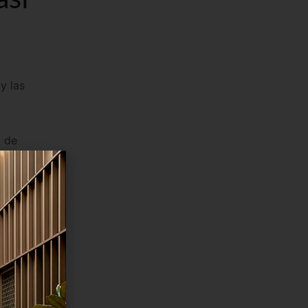
y las
a de
ser más
drio
, el
mejore