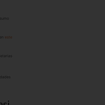
nsumo
 en
este
etarias
idades
asi