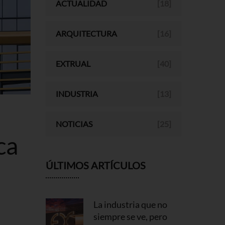
ACTUALIDAD
[18]
ARQUITECTURA
[16]
EXTRUAL
[40]
INDUSTRIA
[13]
NOTICIAS
[25]
ca
ÚLTIMOS ARTÍCULOS
La industria que no
siempre se ve, pero