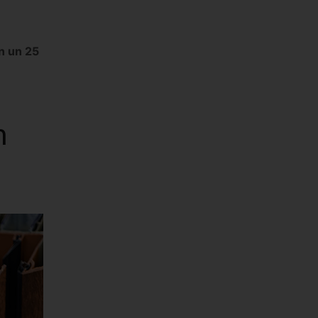
n un 25
n