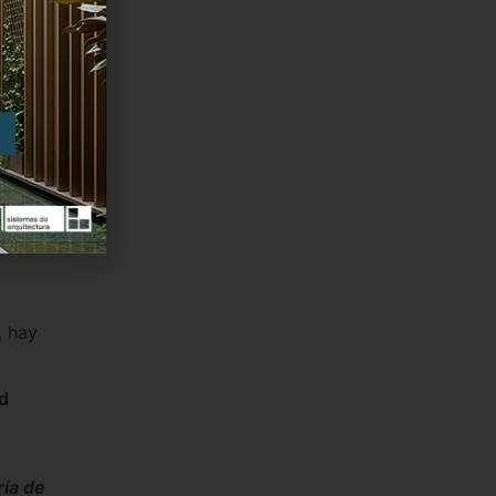
l
entanas
, hay
d
ría de