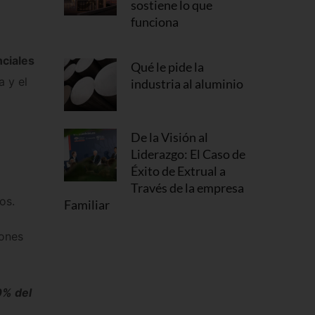
sostiene lo que
funciona
nciales
Qué le pide la
a y el
industria al aluminio
De la Visión al
Liderazgo: El Caso de
Éxito de Extrual a
Través de la empresa
os.
Familiar
iones
0% del