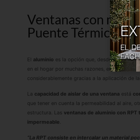
Ventanas con marco 
Puente Térmico, R
El
aluminio
es la opción que, desde Extrual, v
en el hogar por muchas razones, entre ellas po
considerablemente gracias a la aplicación de l
La
capacidad de aislar de una ventana
está
co
que tener en cuenta la permeabilidad al aire, otr
estructura. Las
ventanas de aluminio con RPT 
impermeable
.
“La RPT consiste en intercalar un material poc