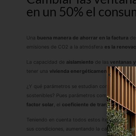
en un 50% el consu
Una
buena manera de ahorrar en la factura
de 
emisiones de CO2 a la atmósfera
es la renovac
La capacidad de
aislamiento
de las
ventanas y 
tener una
vivienda energéticamente eficiente
.
¿Y qué parámetros se estudian concretamente e
sostenibles? Pues parámetros como la
permeabi
factor solar
, el
coeficiente de transmisión tér
Teniendo en cuenta todos estos ítems, se fabri
sus condiciones, aumentando la calidad de vida 