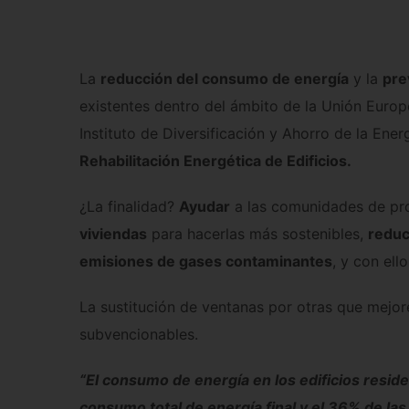
La
reducción del consumo de energía
y la
pre
existentes dentro del ámbito de la Unión Europea
Instituto de Diversificación y Ahorro de la Ene
Rehabilitación Energética de Edificios.
¿La finalidad?
Ayudar
a las comunidades de pro
viviendas
para hacerlas más sostenibles,
reduc
emisiones de gases contaminantes
, y con ell
La sustitución de ventanas por otras que mejore
subvencionables.
“El consumo de energía en los edificios resi
consumo total de energía final y el 36% de la