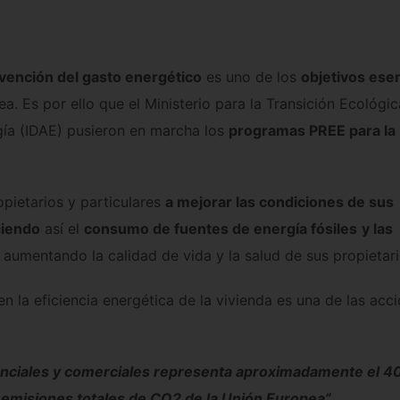
vención del gasto energético
es uno de los
objetivos ese
. Es por ello que el Ministerio para la Transición Ecológic
rgía (IDAE) pusieron en marcha los
programas PREE para la
pietarios y particulares
a mejorar las condiciones de sus
iendo
así el
consumo de fuentes de energía fósiles
y las
o aumentando la calidad de vida y la salud de sus propietari
n la eficiencia energética de la vivienda es una de las acc
denciales y comerciales representa aproximadamente el 4
s emisiones totales de CO
2
de la Unión Europea”