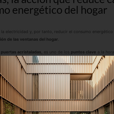
mo energético del hogar
la electricidad y, por tanto, reducir el consumo energético 
ión de las ventanas del hogar
.
puertas acristaladas,
es uno de los
puntos clave
a la hor
n las ventanas para ver si pueden ayudarnos a ahorrar y 
lidad al aire
, el
coeficiente de transmisión térmica del vi
mica del marco
y el
porcentaje de marco
.
can ventanas y puertas que contribuyen a que la vivienda 
y salud de los propietarios.