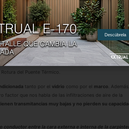
de aluminio y Rotura de
PT
Descúbrela
emos más aconsejable a la hora de plantear un cambio de v
r su
capacidad de aislamiento térmico
, el cual mejora
a Rotura del Puente Térmico.
ndicionada
tanto por el
vidrio
como por el
marco
. Además
o factor que nos habla de las infiltraciones de aire de la
tienen transmitancias muy bajas y no pierden su capacida
o conductor entre la cara externa e interna de la carpinte