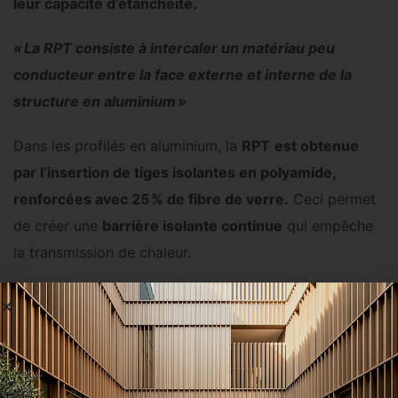
leur capacité d’étanchéité.
« La RPT consiste à intercaler un matériau peu
conducteur entre la face externe et interne de la
structure en aluminium »
Dans les profilés en aluminium, la
RPT
est obtenue
par l’insertion de tiges isolantes en polyamide,
renforcées avec 25 % de fibre de verre.
Ceci permet
de créer une
barrière isolante continue
qui empêche
la transmission de chaleur.
D’autres bonnes
raisons de choisir des