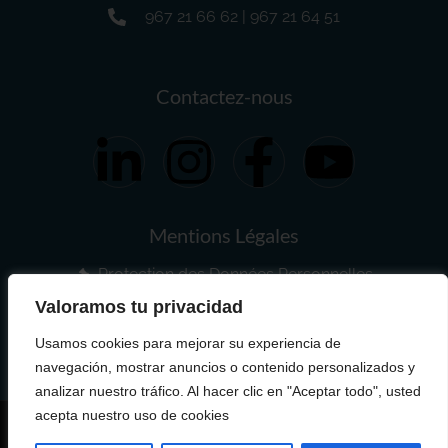
967 21 66 62 | 967 21 64 51
Contactez-nous
Mentions Légales
Protection des Données Personnelles
Politique des Cookies
Propriété Intellectuelle
Valoramos tu privacidad
Usamos cookies para mejorar su experiencia de
navegación, mostrar anuncios o contenido personalizados y
analizar nuestro tráfico. Al hacer clic en "Aceptar todo", usted
acepta nuestro uso de cookies
Créé par
Trinexo
.
Tous droits réservés
© 2026