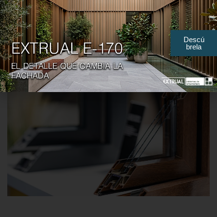
fenêtres avec cadre
en aluminium
Descú
brela