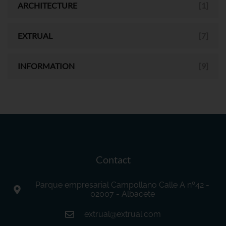
ARCHITECTURE
[1]
EXTRUAL
[7]
INFORMATION
[9]
Contact
Parque empresarial Campollano Calle A nº42 -
02007 - Albacete
extrual@extrual.com