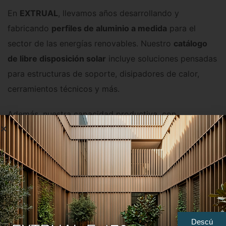
En
EXTRUAL
, llevamos años desarrollando y
fabricando
perfiles de aluminio a medida
para el
sector de las energías renovables. Nuestro
catálogo
de libre disposición solar
incluye soluciones pensadas
para estructuras de soporte, disipadores de calor,
cerramientos técnicos y más.
Además, nuestra capacidad productiva, con
tecnología de extrusión de última generación, nos
permite ofrecer:
Proyectos llave en mano
con diseño, cálculo y
fabricación.
Descú