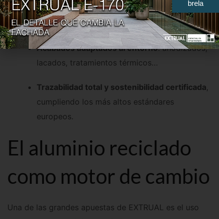
brela
Perfiles a medida con diferentes aleaciones
según las exigencias del proyecto.
Acabados adaptados al entorno
: anodizados,
lacados, tratamientos térmicos…
Trazabilidad total y sostenibilidad certificada
,
cumpliendo los más altos estándares
europeos.
El aluminio reciclado
como motor de cambio
Una de las grandes apuestas de EXTRUAL es el uso