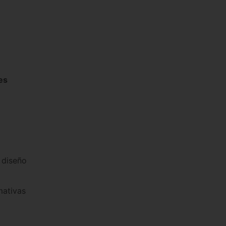
es
 diseño
mativas