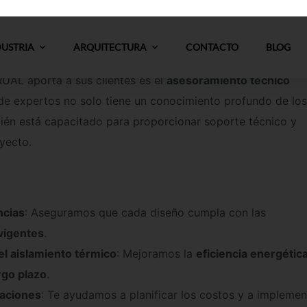
ecto se ejecute con la máxima eficiencia y calidad.
co especializado
UAL aporta a sus clientes es el
asesoramiento técnico
e expertos no solo tiene un conocimiento profundo de los
bién está capacitado para proporcionar soporte técnico y
yecto.
ncias
: Aseguramos que cada diseño cumpla con las
vigentes
.
el aislamiento térmico
: Mejoramos la
eficiencia energétic
rgo plazo
.
laciones
: Te ayudamos a planificar los costos y a implemen
yecto.