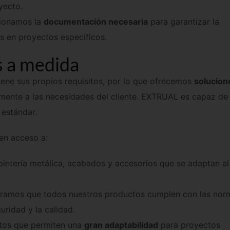
cionamos la
documentación necesaria
para garantizar la
 en proyectos específicos.
s a medida
ne sus propios requisitos, por lo que ofrecemos
solucion
mente a las necesidades del cliente. EXTRUAL es capaz de
 estándar.
nen acceso a:
pintería metálica, acabados y accesorios que se adaptan al
uramos que todos nuestros productos cumplen con las nor
uridad y la calidad.
tos que permiten una
gran adaptabilidad
para proyectos
sta la
industria
.