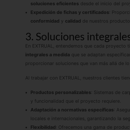
Expedición de fichas y certificados
: Propor
conformidad
y
calidad
de nuestros productos
3. Soluciones integrale
En EXTRUAL, entendemos que cada proyecto tie
integrales a medida
que se adaptan específica
proporcionar soluciones que van más allá de lo
Al trabajar con EXTRUAL, nuestros clientes tie
Productos personalizables
: Sistemas de car
y funcionalidad que el proyecto requiere.
Adaptación a normativas específicas
: Aseg
locales e internacionales, garantizando la seg
Flexibilidad
: Ofrecemos una gama de produc
complejos y únicos, desde la
arquitectura
ha