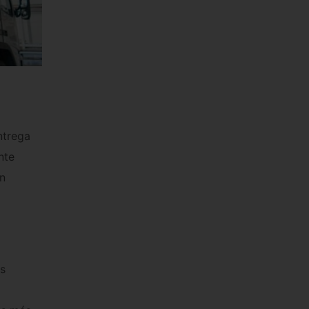
ntrega
nte
n
s
es más