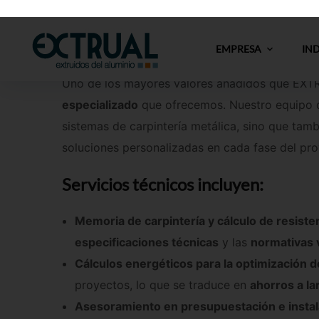
como en la
industria
, asegurando que cada proy
2. Asesoramiento técni
Uno de los mayores valores añadidos que EXTR
especializado
que ofrecemos. Nuestro equipo d
sistemas de carpintería metálica, sino que tam
soluciones personalizadas en cada fase del pro
Servicios técnicos incluyen:
Memoria de carpintería y cálculo de resiste
especificaciones técnicas
y las
normativas 
Cálculos energéticos para la optimización d
proyectos, lo que se traduce en
ahorros a la
Asesoramiento en presupuestación e insta
soluciones eficientes
desde el inicio del pro