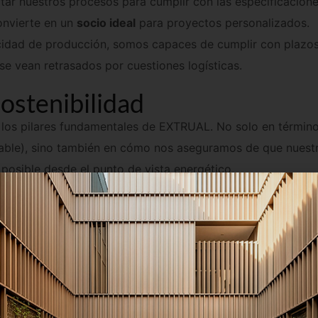
convierte en un
socio ideal
para proyectos personalizados.
acidad de producción, somos capaces de cumplir con plazo
e vean retrasados por cuestiones logísticas.
ostenibilidad
los pilares fundamentales de EXTRUAL. No solo en término
clable), sino también en cómo nos aseguramos de que nuest
posible desde el punto de vista energético.
para reducir el impacto ambiental en cada fase del proces
gía renovable
. Además, el
aluminio
que utilizamos es
 nuestros productos tienen un
bajo impacto ambiental
a lo 
ostenibilidad incluyen: