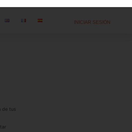
a
de tus
tar