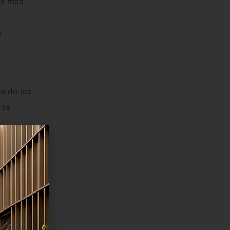
s
s de los
ros
o, desde
largo de