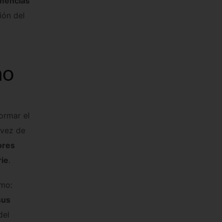
emencias
ión del
no
formar el
vez de
ores
rie
.
omo:
sus
del