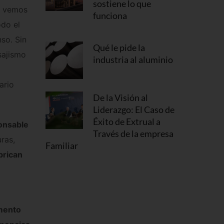
sostiene lo que
a, vemos
funciona
odo el
so. Sin
Qué le pide la
sajismo
industria al aluminio
ario
De la Visión al
Liderazgo: El Caso de
Éxito de Extrual a
onsable
Través de la empresa
ras,
Familiar
brican
emento