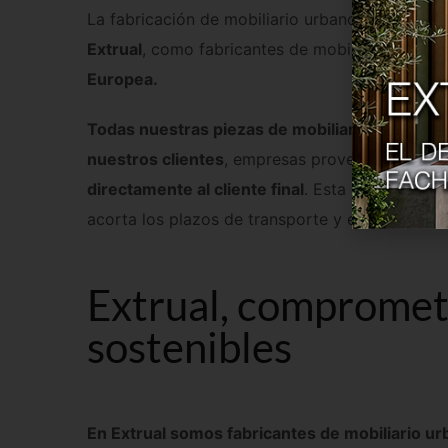
La fabricación de mobiliario urbano es la concr
Extrual
, como fabricantes de mobiliario urban
Europea.
Todas nuestras piezas de mobiliario urbano de
nuestros clientes
, empresas proveedoras de m
directamente al cliente final
. Esta opción es m
acorta los plazos de transporte y entrega de 
Extrual, comprometi
sostenibles
En Extrual somos fabricantes de mobiliario u