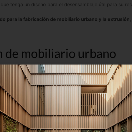
que tenga un diseño para el desensamblaje útil para su rec
o para la fabricación de mobiliario urbano y la extrusión, 
n de mobiliario urbano
chos de nuestros clientes, nos facilitan sus planos para que
abricación
. En otras ocasiones, el cliente confía su idea a
. Una vez revisado, este boceto pasa a la fase de diseño f
 la pieza que podrá ser más contemporáneo, actual, clásico
 que responder a una necesidad real de las ciudades que