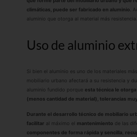
que forme parte del mobiliario urbano y que r
climáticas, puede ser fabricado en aluminio
. 
aluminio que otorga al material más resistencia
Uso de aluminio ext
Si bien el aluminio es uno de los materiales más
mobiliario urbano afectará a su resistencia y du
aluminio fundido porque
esta técnica le otorg
(menos cantidad de material), tolerancias muy p
Durante el desarrollo técnico de mobiliario u
facilitar
al máximo el
mantenimiento
de las di
componentes de forma rápida y sencilla
,
recup