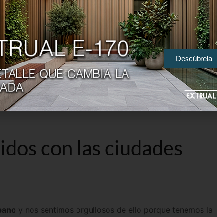
eción del diseño y por tanto, la última fase de producción.
o
tenemos en cuenta y respetamos la normativa de la Uni
Descúbrela
 aluminio las entregamos premontadas para facilitar la l
obiliario urbano. También ofrecemos la
posibilidad
de
env
uy recurrente entre las empresas que confían en nosotros 
forma considerable.
dos con las ciudades
rbano
y nos sentimos orgullosos de ello porque tenemos la