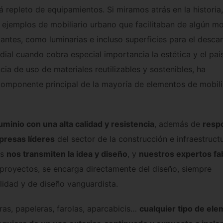
á repleto de equipamientos. Si miramos atrás en la histori
 ejemplos de mobiliario urbano que facilitaban de algún m
antes, como luminarias e incluso superficies para el descan
ial cuando cobra especial importancia la estética y el pai
cia de uso de materiales reutilizables y sostenibles, ha
componente principal de la mayoría de elementos de mobili
uminio con una alta calidad y resistencia
, además de
resp
presas líderes
del sector de la construcción e infraestructu
as
nos transmiten la idea y diseño
, y
nuestros expertos fa
e proyectos, se encarga directamente del diseño, siempre
lidad y de diseño vanguardista.
ras, papeleras, farolas, aparcabicis…
cualquier tipo de el