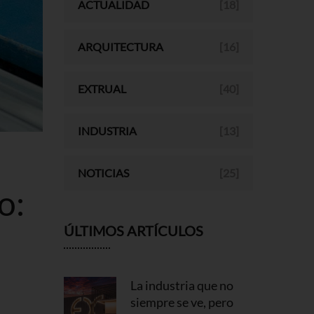
ACTUALIDAD
[18]
ARQUITECTURA
[16]
EXTRUAL
[40]
INDUSTRIA
[13]
NOTICIAS
[25]
o:
ÚLTIMOS ARTÍCULOS
La industria que no
siempre se ve, pero