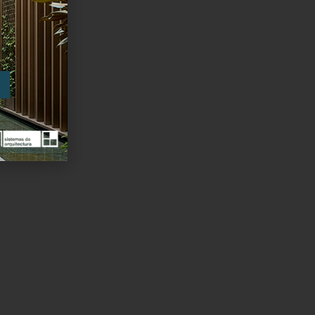
 En
ón
abor de
iar
porque