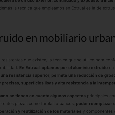
equiera de un uso exterior, continuado y expuesto a incl
Además la técnica que empleamos en Extrual es la de extrus
.
ruido en mobiliario urba
 resistentes que existen, la técnica que se utilice para con
rabilidad.
En Extrual, optamos por el aluminio extruido
en 
a una resistencia superior, permite una reducción de gros
recisas, superficies lisas y alta resistencia a la intempe
rbano
se tienen en cuenta algunos aspectos
principales c
ferentes piezas como farolas o bancos,
poder reemplazar 
eración y reutilización de los materiales
y componentes 