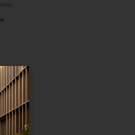
iclaje.
la
desde
 nuestros
ormal en
,
 los van