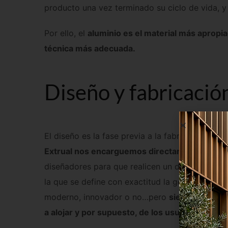
producto una vez terminado su ciclo de vida, y 
Por ello, el
aluminio es el material más apropiad
técnica más adecuada.
Diseño y fabricació
El diseño es la fase previa a la fabricación. Mu
Extrual nos encarguemos directamente de la f
diseñadores para que realicen un diseño formal
la que se define con exactitud la geometría de
moderno, innovador o no…pero
siempre tendrá
a alojar y por supuesto, de los usuarios.