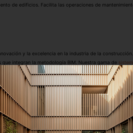
ento de edificios. Facilita las operaciones de mantenimient
ación y la excelencia en la industria de la construcción.
s que integran la metodología BIM. Nuestra gama de
siste
a calidad, sino que también es compatible con BIM. Esto sig
ximo las ventajas de esta metodología en sus proyectos d
sistemas