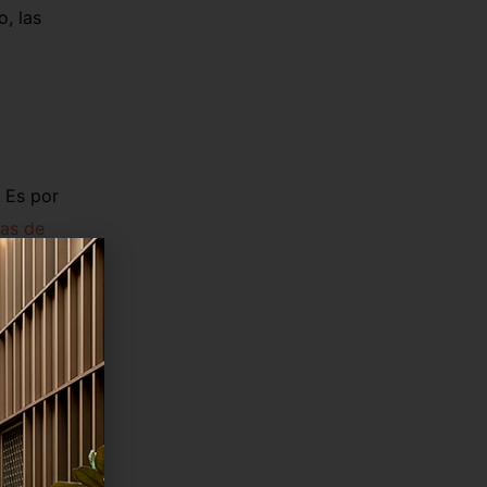
o, las
 Es por
mas de
nifica
e