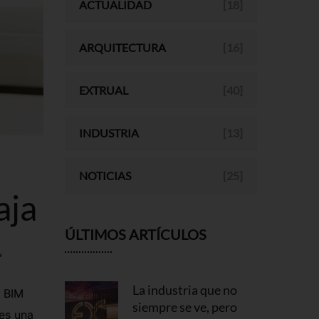
ACTUALIDAD
[18]
ARQUITECTURA
[16]
EXTRUAL
[40]
INDUSTRIA
[13]
NOTICIAS
[25]
aja
ÚLTIMOS ARTÍCULOS
,
La industria que no
o BIM
siempre se ve, pero
 es una