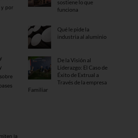
sostiene lo que
 y por
funciona
Qué le pide la
industria al aluminio
y
De la Visión al
y
Liderazgo: El Caso de
Éxito de Extrual a
 sobre
Través de la empresa
 bases
Familiar
miten la