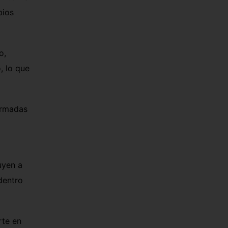
bios
o,
, lo que
formadas
uyen a
dentro
rte en