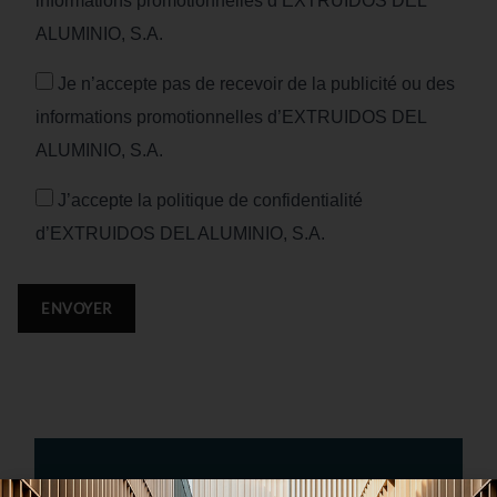
informations promotionnelles d’EXTRUIDOS DEL
ALUMINIO, S.A.
Je n’accepte pas de recevoir de la publicité ou des
informations promotionnelles d’EXTRUIDOS DEL
ALUMINIO, S.A.
J’accepte la politique de confidentialité
d’EXTRUIDOS DEL ALUMINIO, S.A.
ENVOYER
[ NOTRE CONTACT COMMERCIAL ]