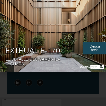
Contact secteur Industrie
ADRESSE:
Parque Empresarial Campollano Calle
A nº 42
02007 Albacete (Espagne)
Descú
brela
TÉLÉPHONE:
+34 967 21 66 62
+34 967 21 64 51