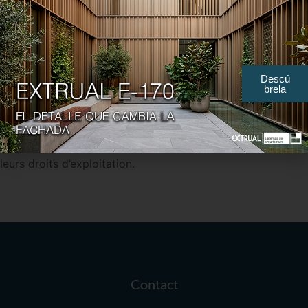
transmettre, communiquer, modifier, altérer, transformer,
transférer ou, de toute autre manière, réaliser des activités
qui impliquent une utilisation abusive du Site Web, de ses
Descú
pages, contenus ou éléments, que ce soit partiellement ou
brela
totalement, ainsi que de tous autres contenus fournis à
L’utilisateur, sur format physique ou numérique, sans le
consentement explicite et par écrit du titulaire légitime de
leurs droits d’exploitation.
Contact