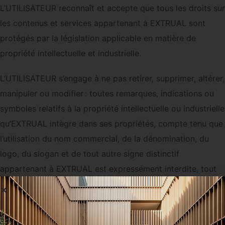
L’UTILISATEUR reconnaît et accepte que tous les droits sur
les contenus et services appartenant à EXTRUAL sont
protégés par la législation applicable en matière de
propriété intellectuelle et industrielle.
L’UTILISATEUR s’engage à ne pas retirer, supprimer, altérer,
manipuler ou modifier : toutes remarques, indications ou
symboles relatifs à la propriété intellectuelle ou industrielle
qu’EXTRUAL intègre dans ses propriétés, compte tenu que
l’utilisation du nom commercial, de la dénomination, du
logo, du slogan et de tout autre signe distinctif
appartenant à EXTRUAL est expressément interdite, tout
comme l’utilisation des informations et des données
figurant sur le site Web.
L’UTILISATEUR n’est pas autorisé à copier, distribuer,