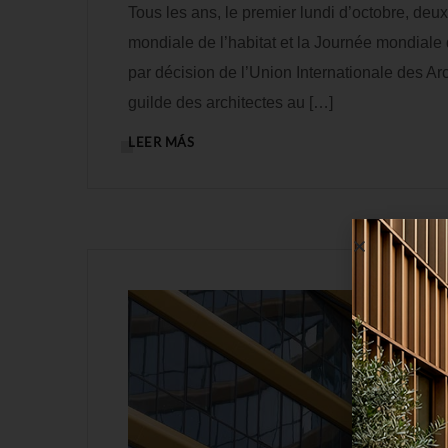
Tous les ans, le premier lundi d’octobre, de
mondiale de l’habitat et la Journée mondiale 
par décision de l’Union Internationale des Arc
guilde des architectes au […]
LEER MÁS