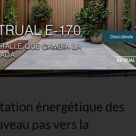
Descúbrela
litation énergétique des
uveau pas vers la