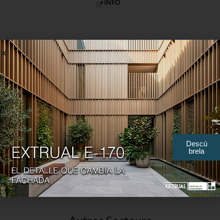
+INFO
Électronique
+INFO
Descú
brela