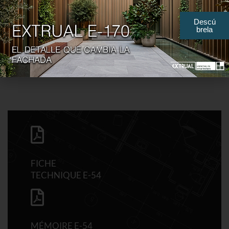
Descú
brela
FICHE
TECHNIQUE E-54
MÉMOIRE E-54