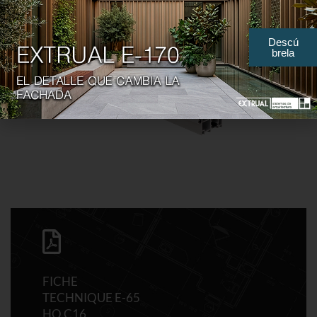
Descú
brela
FICHE
TECHNIQUE E-65
HO C16