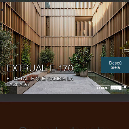
environnemental et anticipant la mise en œuvre de
réglementations liées.
Le processus de laquage confère à l’aluminium des
propriétés de haute résistance à la corrosion tout en
offrant une gamme illimitée de couleurs afin de
répondre aux exigences esthétiques de tous les
Descú
secteurs:
Brillants, mats, texturés, rugueux,
brela
métallisés,
etc.
.