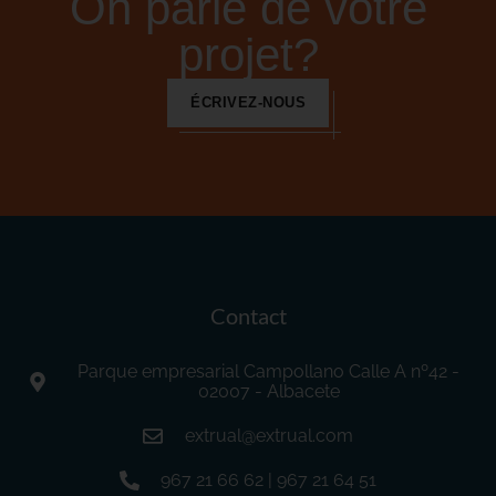
On parle de votre
projet?
ÉCRIVEZ-NOUS
Contact
Parque empresarial Campollano Calle A nº42 -
02007 - Albacete
extrual@extrual.com
967 21 66 62 | 967 21 64 51