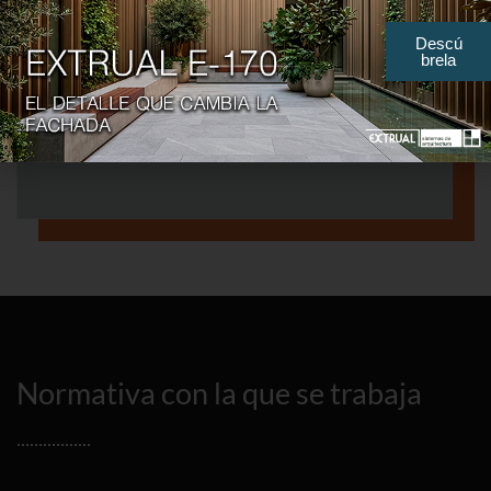
Ornementale (haute
6463
T4, T5 et T6
brillance)
Descú
6106
Semi-structurelle
T6
brela
6005
Semi-structurelle
T6
6082
Structurelle
T6
Normativa con la que se trabaja