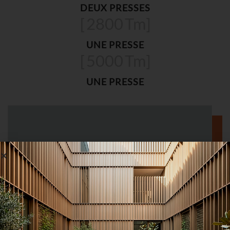
DEUX PRESSES
[
2800
Tm]
UNE PRESSE
[
5000
Tm]
UNE PRESSE
ALLIAG
TRAITEMENT
APPLICATION
E
THERMIQUE
6060
Architecturale
T4, T5 et T6
6063
Architecturale
T4, T5 et T6