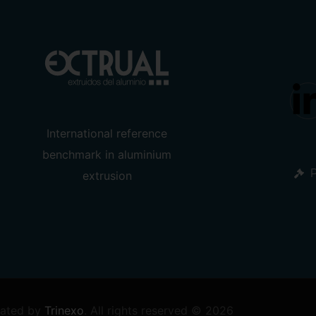
International reference
benchmark in
aluminium
P
extrusion
ated by
Trinexo
.
All rights reserved © 2026