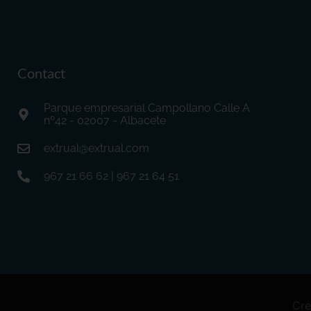
Contact
Parque empresarial Campollano Calle A
nº42 - 02007 - Albacete
extrual@extrual.com
967 21 66 62 | 967 21 64 51
Cre