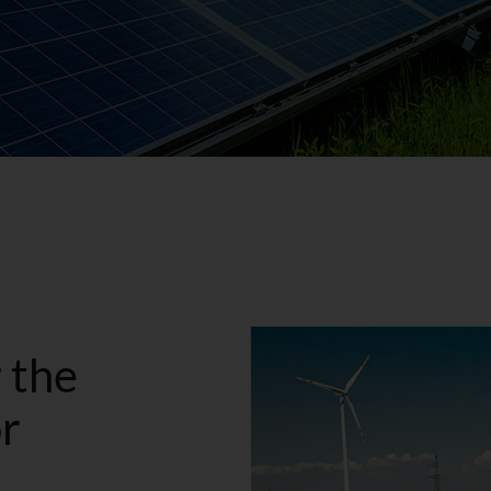
 the
r