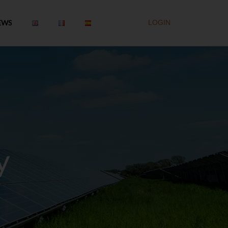
EWS
LOGIN
y